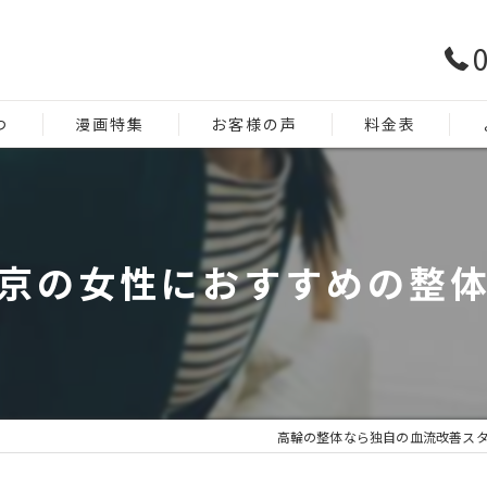
0
つ
漫画特集
お客様の声
料金表
京の女性におすすめの整
高輪の整体なら独自の血流改善スタジ