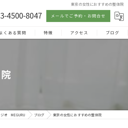
東京の女性におすすめの整体院
3-4500-8047
メールでご予約・お問合せ
よくある質問
特徴
アクセス
ブログ
不調
ローリング
体院
シリカ
血流
根本
オ MEGURU
ブログ
東京の女性におすすめの整体院