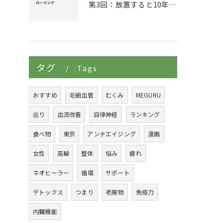
第3回：放置すると10年後、介護生活が待っている。血流メンテナンスを怠った際の損失回避。
タグ
Tags
おすすめ
毛細血管
むくみ
MEGURU
巡り
血流改善
自律神経
ランキング
食べ物
東京
アンチエイジング
漫画
女性
高輪
整体
悩み
疲れ
ネオヒーラー
循環
サポート
デトックス
つまり
老廃物
免疫力
内臓機能