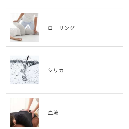
ローリング
シリカ
血流