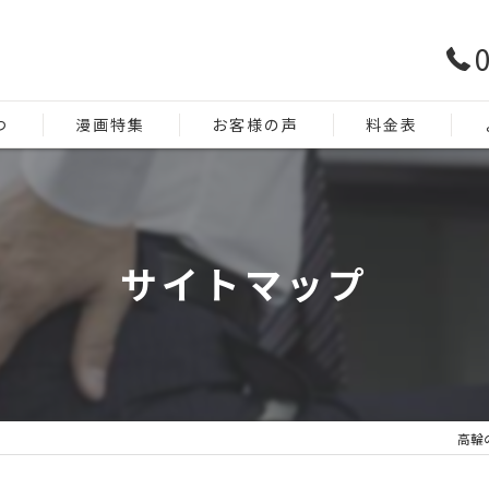
0
つ
漫画特集
お客様の声
料金表
サイトマップ
高輪