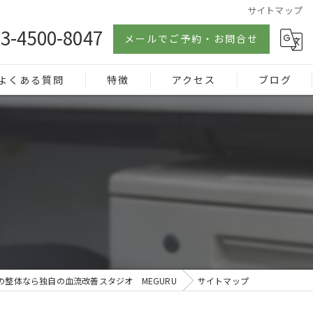
サイトマップ
3-4500-8047
メールでご予約・お問合せ
よくある質問
特徴
アクセス
ブログ
不調
ローリング
シリカ
血流
根本
の整体なら独自の血流改善スタジオ MEGURU
サイトマップ