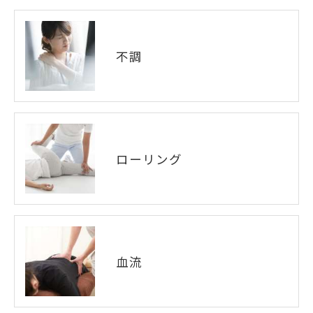
不調
ローリング
血流