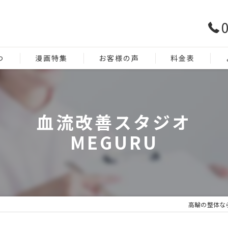
0
つ
漫画特集
お客様の声
料金表
血流改善スタジオ
MEGURU
高輪の整体な